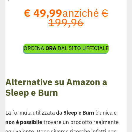
€ 49,99
anziché
€
199,96
ORDINA
ORA
DAL SITO UFFICIALE
Alternative su Amazon a
Sleep e Burn
La formula utilizzata da
Sleep e Burn
è unica e
non è possibile
trovare un prodotto realmente
equivalente. Dopo diverse ricerche infatti non